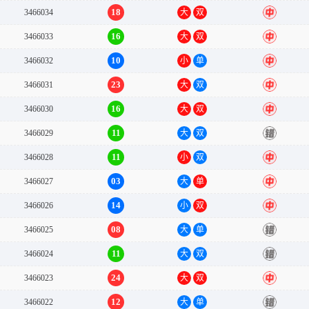
18
3466034
大
双
中
16
3466033
大
双
中
10
3466032
小
单
中
23
3466031
大
双
中
16
3466030
大
双
中
11
3466029
大
双
错
11
3466028
小
双
中
03
3466027
大
单
中
14
3466026
小
双
中
08
3466025
大
单
错
11
3466024
大
双
错
24
3466023
大
双
中
12
3466022
大
单
错