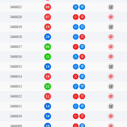
08
3466021
大
单
错
07
3466020
小
单
中
19
3466019
小
双
错
20
3466018
小
双
中
06
3466017
小
单
中
11
3466016
大
单
中
14
3466015
小
单
错
18
3466014
大
单
中
22
3466013
小
单
错
12
3466012
小
双
中
14
3466011
小
单
错
10
3466010
小
双
中
10
3466009
小
单
中