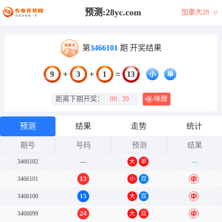
预测:28yc.com
加拿大28
第
3466101
期 开奖结果
+
+
=
9
3
1
13
小
单
距离下期开奖：
00
:
39
咪牌
预测
结果
走势
统计
期号
号码
预测
结果
3466102
---
大
单
---
13
3466101
小
双
中
15
3466100
大
双
中
24
3466099
大
双
中