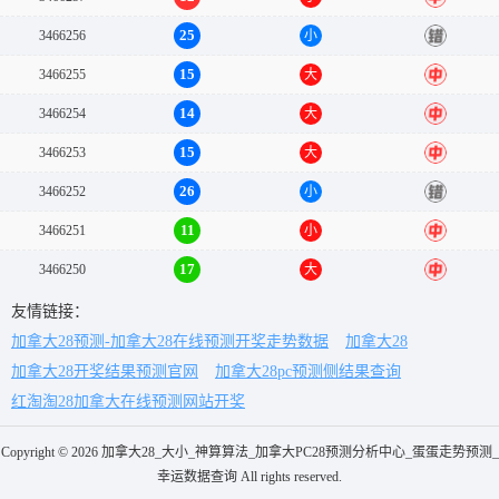
25
3466256
小
错
15
3466255
大
中
14
3466254
大
中
15
3466253
大
中
26
3466252
小
错
11
3466251
小
中
17
3466250
大
中
友情链接：
加拿大28预测-加拿大28在线预测开奖走势数据
加拿大28
加拿大28开奖结果预测官网
加拿大28pc预测侧结果查询
红淘淘28加拿大在线预测网站开奖
Copyright © 2026 加拿大28_大小_神算算法_加拿大PC28预测分析中心_蛋蛋走势预测_
幸运数据查询 All rights reserved.