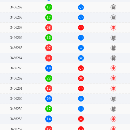
17
3466269
小
错
17
3466268
小
错
08
3466267
小
中
16
3466266
小
错
07
3466265
大
错
01
3466264
大
错
10
3466263
小
中
22
3466262
大
中
12
3466261
小
中
09
3466260
大
错
17
3466259
小
错
14
3466258
大
中
12
3466257
小
中