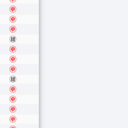
中
中
中
错
中
中
中
错
中
中
中
中