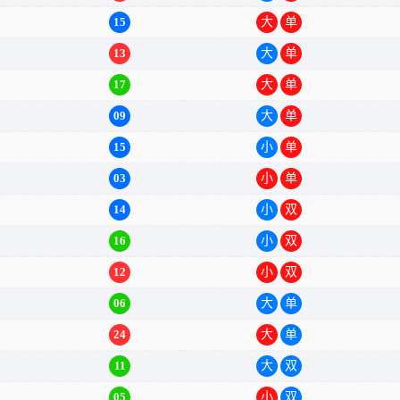
15
大
单
13
大
单
17
大
单
09
大
单
15
小
单
03
小
单
14
小
双
16
小
双
12
小
双
06
大
单
24
大
单
11
大
双
05
小
双