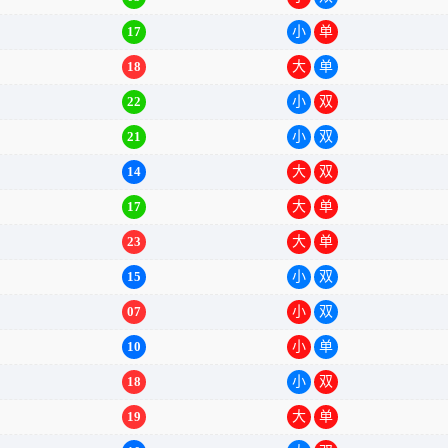
17
小
单
18
大
单
22
小
双
21
小
双
14
大
双
17
大
单
23
大
单
15
小
双
07
小
双
10
小
单
18
小
双
19
大
单