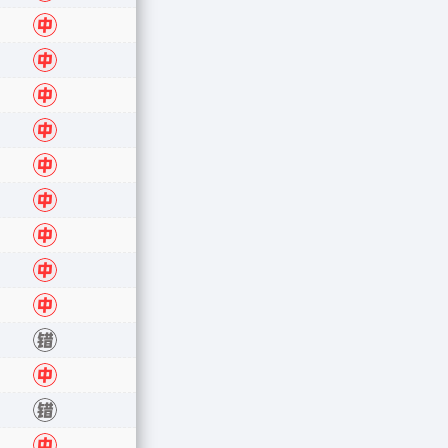
中
中
中
中
中
中
中
中
中
错
中
错
中