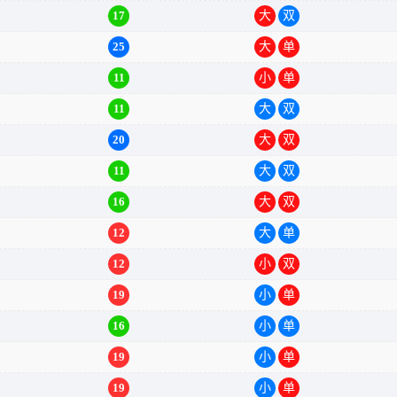
17
大
双
25
大
单
11
小
单
11
大
双
20
大
双
11
大
双
16
大
双
12
大
单
12
小
双
19
小
单
16
小
单
19
小
单
19
小
单