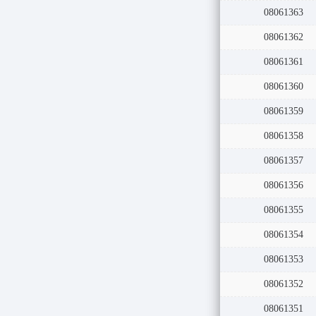
08061363
08061362
08061361
08061360
08061359
08061358
08061357
08061356
08061355
08061354
08061353
08061352
08061351