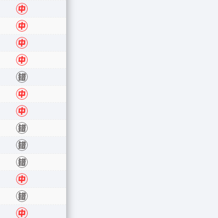
中
中
中
中
错
中
中
错
错
错
中
错
中