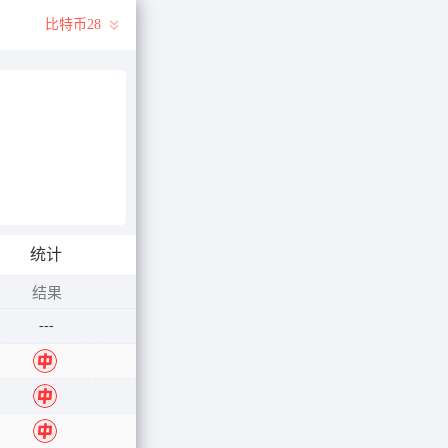
比特币28
统计
结果
---
中
中
中