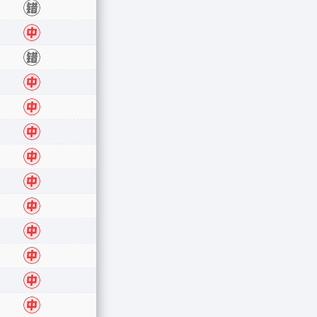
错
中
错
中
中
中
中
中
中
中
中
中
中