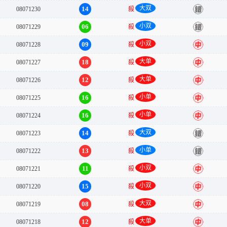
大双
14
08071230
殺
错
小双
06
08071229
殺
错
小双
09
08071228
殺
中
大单
18
08071227
殺
中
大单
12
08071226
殺
中
小单
16
08071225
殺
中
小单
16
08071224
殺
中
大双
14
08071223
殺
错
小单
13
08071222
殺
错
小双
11
08071221
殺
中
小双
15
08071220
殺
中
大双
08
08071219
殺
中
大单
12
08071218
殺
中