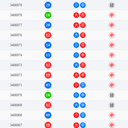
20
3466979
小
单
错
16
3466978
大
双
中
20
3466977
大
双
中
12
3466976
大
双
中
14
3466975
小
双
中
15
3466974
小
单
中
12
3466973
大
双
中
19
3466972
大
单
中
03
3466971
小
双
中
16
3466970
小
单
错
12
3466969
大
单
错
09
3466968
小
双
中
18
3466967
大
单
中