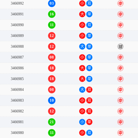
03
3466992
小
双
中
16
3466991
大
单
中
11
3466990
小
双
中
12
3466989
小
单
中
12
3466988
大
单
错
08
3466987
小
单
中
18
3466986
大
单
中
18
3466985
大
单
中
08
3466984
大
双
中
10
3466983
小
双
中
12
3466982
小
双
中
21
3466981
小
单
中
11
3466980
小
双
中