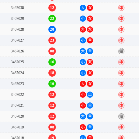
12
3467030
大
双
中
22
3467029
小
双
中
20
3467028
大
双
中
23
3467027
小
单
中
08
3467026
大
单
错
16
3467025
小
双
中
18
3467024
小
双
中
16
3467023
大
双
中
12
3467022
小
单
中
12
3467021
小
单
中
12
3467020
大
单
错
08
3467019
小
单
中
19
3467018
小
单
中