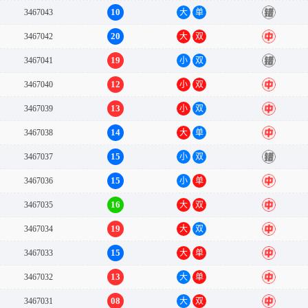
10
3467043
大
单
错
20
3467042
大
双
中
19
3467041
小
双
错
12
3467040
小
双
中
13
3467039
小
双
中
14
3467038
大
单
中
15
3467037
小
双
错
15
3467036
小
单
中
16
3467035
大
双
中
19
3467034
大
双
中
15
3467033
大
单
中
13
3467032
大
单
中
08
3467031
大
双
中