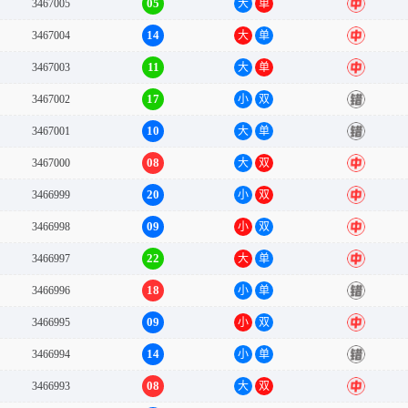
05
3467005
大
单
中
14
3467004
大
单
中
11
3467003
大
单
中
17
3467002
小
双
错
10
3467001
大
单
错
08
3467000
大
双
中
20
3466999
小
双
中
09
3466998
小
双
中
22
3466997
大
单
中
18
3466996
小
单
错
09
3466995
小
双
中
14
3466994
小
单
错
08
3466993
大
双
中