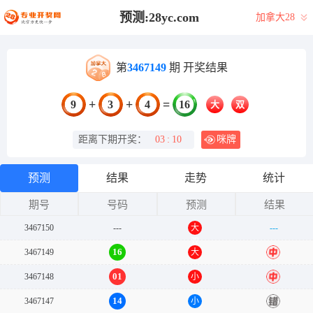
预测:28yc.com
加拿大28
第
3467149
期 开奖结果
+
+
=
9
3
4
16
大
双
距离下期开奖：
03
:
10
咪牌
预测
结果
走势
统计
期号
号码
预测
结果
3467150
---
大
---
双
16
3467149
大
中
01
3467148
小
中
14
3467147
小
错