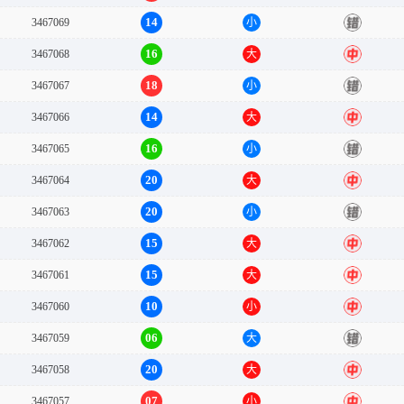
14
3467069
小
错
16
3467068
大
中
18
3467067
小
错
14
3467066
大
中
16
3467065
小
错
20
3467064
大
中
20
3467063
小
错
15
3467062
大
中
15
3467061
大
中
10
3467060
小
中
06
3467059
大
错
20
3467058
大
中
07
3467057
小
中