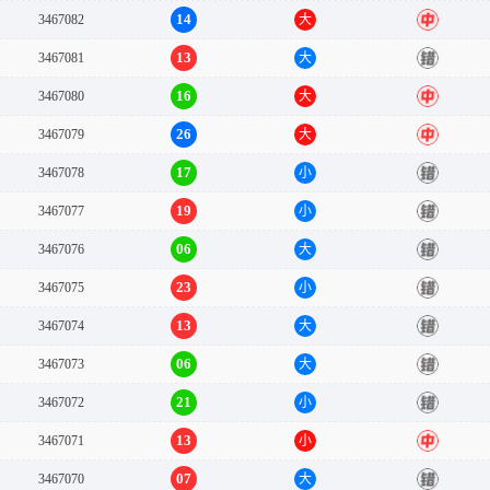
14
3467082
大
中
13
3467081
大
错
16
3467080
大
中
26
3467079
大
中
17
3467078
小
错
19
3467077
小
错
06
3467076
大
错
23
3467075
小
错
13
3467074
大
错
06
3467073
大
错
21
3467072
小
错
13
3467071
小
中
07
3467070
大
错