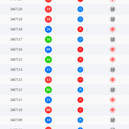
19
3467120
小
错
18
3467119
小
错
26
3467118
大
中
16
3467117
小
错
09
3467116
小
中
16
3467115
大
中
15
3467114
小
错
13
3467113
小
中
06
3467112
大
错
25
3467111
大
中
08
3467110
小
中
10
3467109
大
错