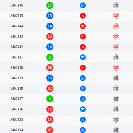
17
3467146
小
错
15
3467145
大
中
14
3467144
大
中
13
3467143
小
中
14
3467142
大
中
11
3467141
大
错
08
3467140
小
中
15
3467139
小
错
02
3467138
大
错
11
3467137
大
错
12
3467136
大
错
13
3467135
大
错
07
3467134
大
错