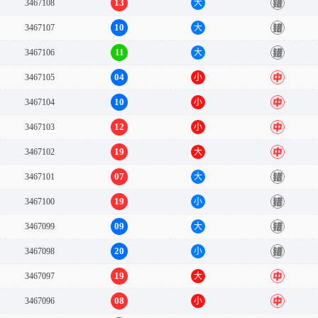
13
3467108
大
错
10
3467107
大
错
11
3467106
大
错
04
3467105
小
中
10
3467104
小
中
12
3467103
小
中
19
3467102
大
中
07
3467101
大
错
19
3467100
小
错
09
3467099
大
错
20
3467098
小
错
19
3467097
大
中
08
3467096
小
中