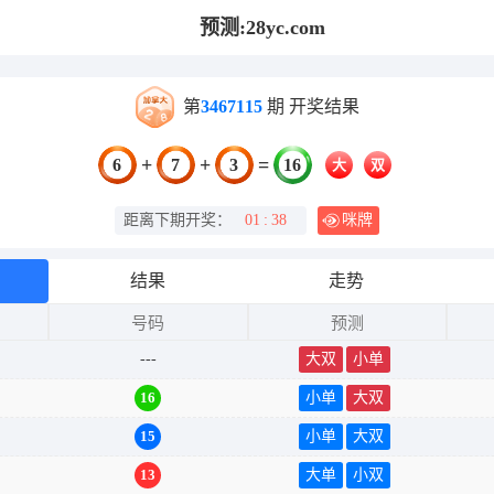
预测:28yc.com
第
3467115
期 开奖结果
+
+
=
6
7
3
16
大
双
距离下期开奖：
01
:
27
咪牌
结果
走势
号码
预测
---
大双
小单
16
小单
大双
15
小单
大双
13
大单
小双