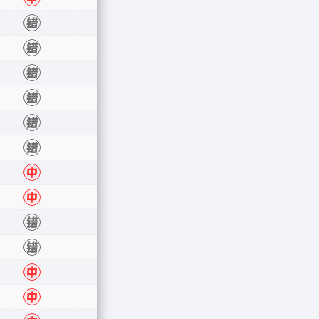
错
错
错
错
错
错
中
中
错
错
中
中