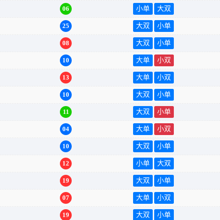
06
小单
大双
25
大双
小单
08
大双
小单
10
大单
小双
13
大单
小双
10
大双
小单
11
大双
小单
04
大单
小双
10
大双
小单
12
小单
大双
19
大双
小单
07
大单
小双
19
大双
小单