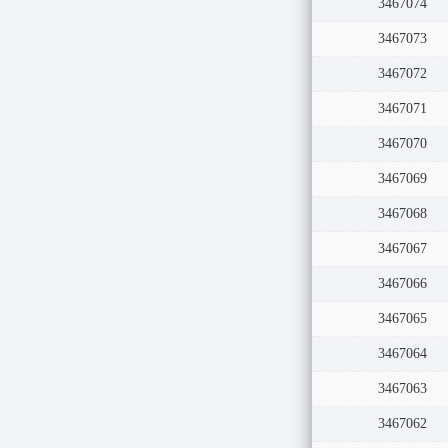
3467074
3467073
3467072
3467071
3467070
3467069
3467068
3467067
3467066
3467065
3467064
3467063
3467062