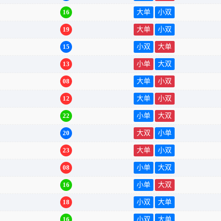
16
大单
小双
19
大单
小双
15
小双
大单
13
小单
大双
08
大单
小双
12
大单
小双
22
小单
大双
20
大双
小单
23
大单
小双
08
小单
大双
16
小单
大双
18
小双
大单
16
小双
大单