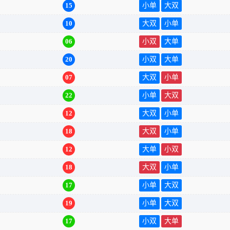
15
小单
大双
10
大双
小单
06
小双
大单
20
小双
大单
07
大双
小单
22
小单
大双
12
大双
小单
18
大双
小单
12
大单
小双
18
大双
小单
17
小单
大双
19
小单
大双
17
小双
大单