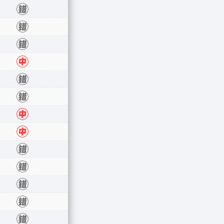
错
错
错
中
错
错
中
中
错
错
错
错
错