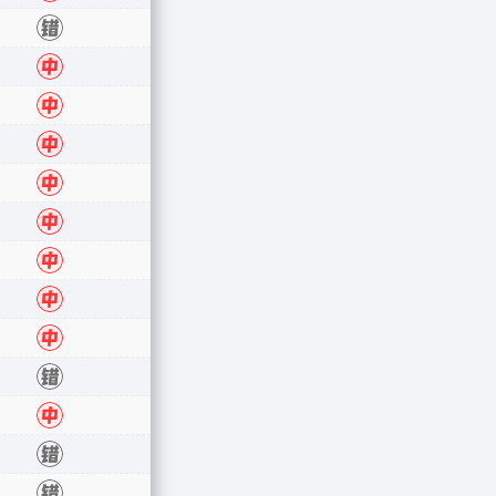
错
中
中
中
中
中
中
中
中
错
中
错
错