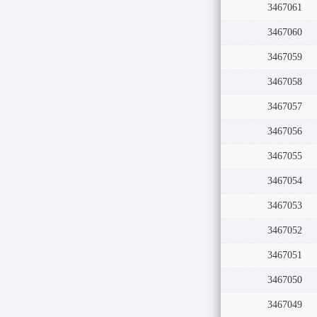
3467061
3467060
3467059
3467058
3467057
3467056
3467055
3467054
3467053
3467052
3467051
3467050
3467049