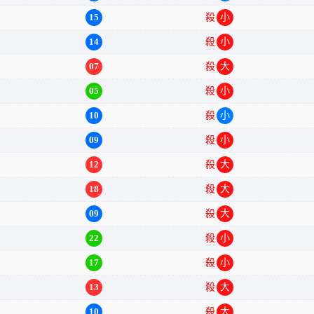
双
15
殺
小
单
14
殺
小
双
07
殺
大
单
05
殺
小
双
10
殺
小
双
09
殺
小
双
12
殺
大
单
18
殺
大
单
09
殺
大
单
22
殺
小
单
17
殺
小
单
13
殺
大
双
10
殺
大