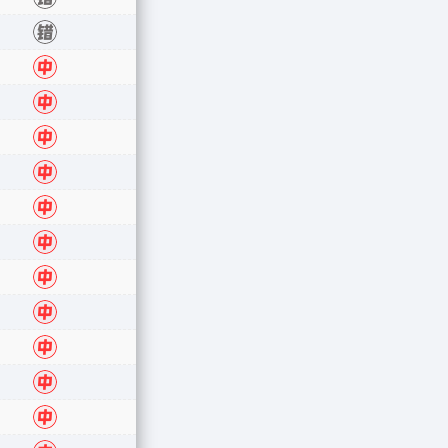
错
中
中
中
中
中
中
中
中
中
中
中