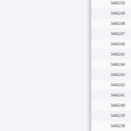
3466250
3466249
3466248
3466247
3466246
3466245
3466244
3466243
3466242
3466241
3466240
3466239
3466238