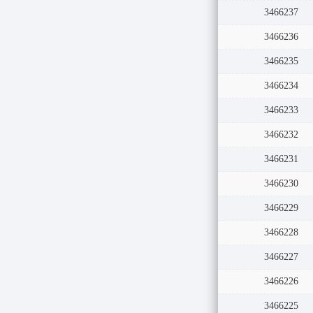
3466237
3466236
3466235
3466234
3466233
3466232
3466231
3466230
3466229
3466228
3466227
3466226
3466225