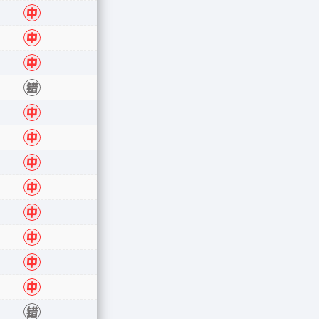
中
中
中
错
中
中
中
中
中
中
中
中
错