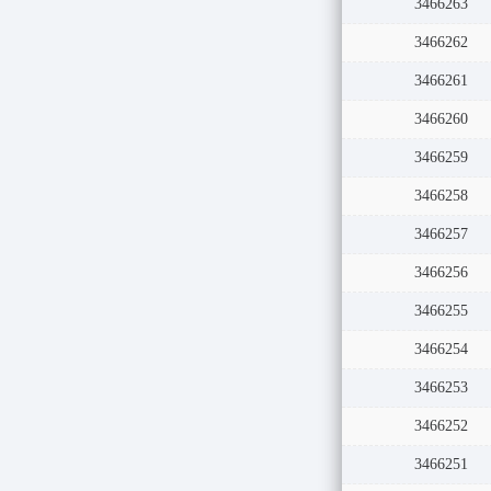
3466263
3466262
3466261
3466260
3466259
3466258
3466257
3466256
3466255
3466254
3466253
3466252
3466251