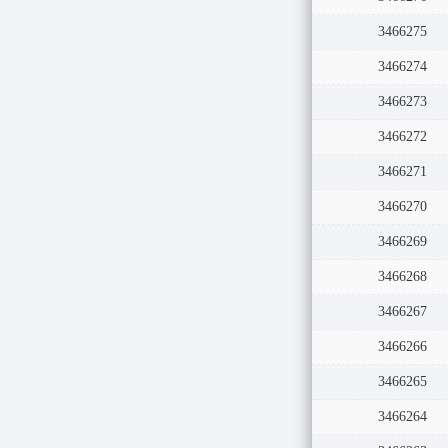
3466275
3466274
3466273
3466272
3466271
3466270
3466269
3466268
3466267
3466266
3466265
3466264