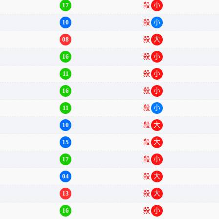
17
殺
小
单
10
殺
小
双
08
殺
大
单
16
殺
小
双
11
殺
小
双
16
殺
小
双
11
殺
小
单
10
殺
大
单
15
殺
大
双
17
殺
小
双
04
殺
大
双
13
殺
大
单
16
殺
小