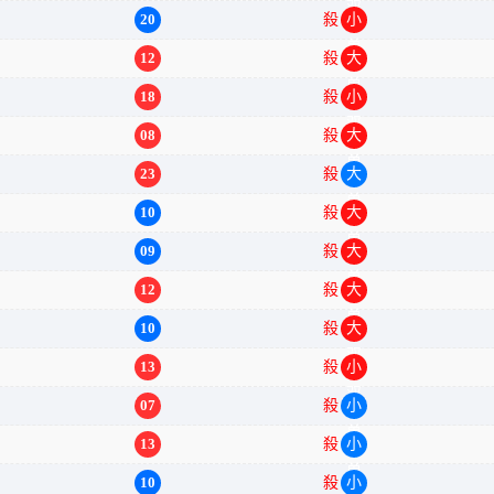
双
20
殺
小
单
12
殺
大
单
18
殺
小
双
08
殺
大
单
23
殺
大
单
10
殺
大
单
09
殺
大
单
12
殺
大
单
10
殺
大
双
13
殺
小
双
07
殺
小
单
13
殺
小
单
10
殺
小