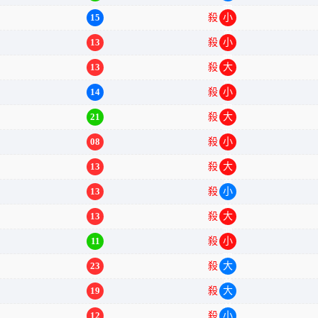
双
15
殺
小
单
13
殺
小
双
13
殺
大
单
14
殺
小
双
21
殺
大
双
08
殺
小
单
13
殺
大
单
13
殺
小
单
13
殺
大
双
11
殺
小
双
23
殺
大
单
19
殺
大
单
12
殺
小