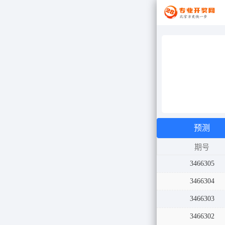
预测
期号
3466305
3466304
3466303
3466302