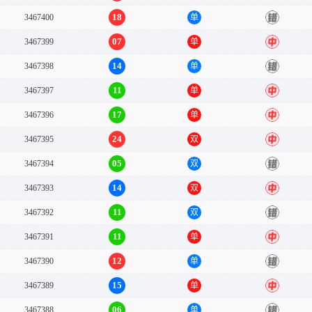
18
3467400
单
错
07
3467399
单
中
14
3467398
单
错
11
3467397
单
中
17
3467396
单
中
24
3467395
双
中
05
3467394
双
错
14
3467393
双
中
11
3467392
双
错
11
3467391
单
中
12
3467390
单
错
15
3467389
单
中
06
3467388
单
错