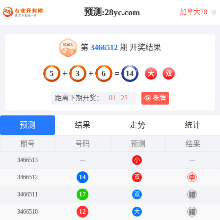
预测:28yc.com
加拿大28
第
3466512
期 开奖结果
+
+
=
5
3
6
14
大
双
距离下期开奖：
01
:
23
咪牌
预测
结果
走势
统计
期号
号码
预测
结果
3466513
---
小
---
14
3466512
双
中
17
3466511
双
错
12
3466510
大
错