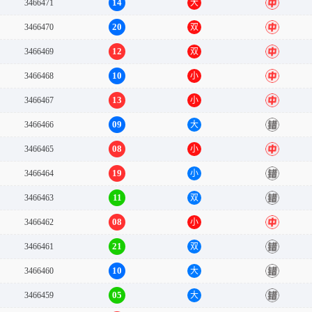
14
3466471
大
中
20
3466470
双
中
12
3466469
双
中
10
3466468
小
中
13
3466467
小
中
09
3466466
大
错
08
3466465
小
中
19
3466464
小
错
11
3466463
双
错
08
3466462
小
中
21
3466461
双
错
10
3466460
大
错
05
3466459
大
错