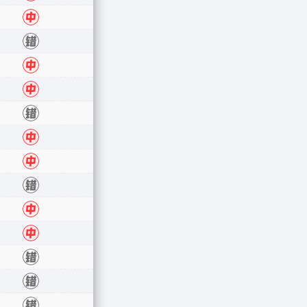
中
错
中
中
错
中
中
错
中
中
错
错
错