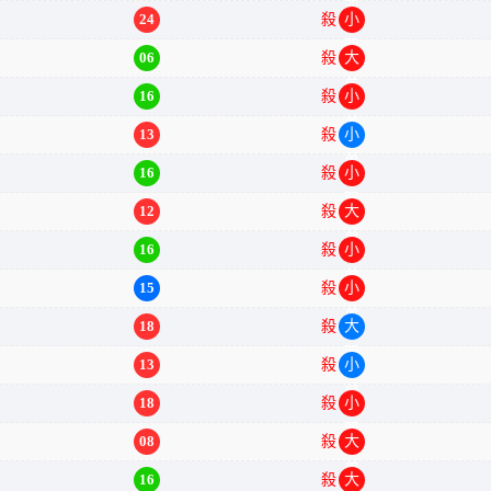
24
殺
小双
06
殺
大单
16
殺
小单
13
殺
小单
16
殺
小双
12
殺
大单
16
殺
小单
15
殺
小单
18
殺
大双
13
殺
小单
18
殺
小双
08
殺
大单
16
殺
大单