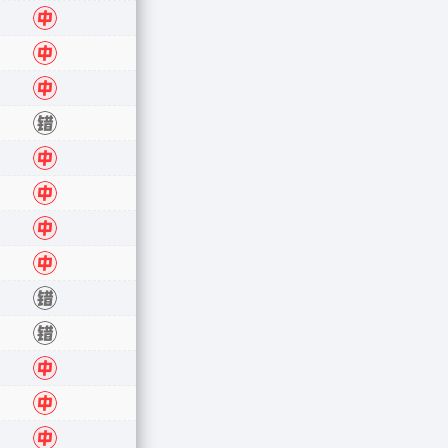
中
中
中
错
中
中
中
中
错
错
中
中
中