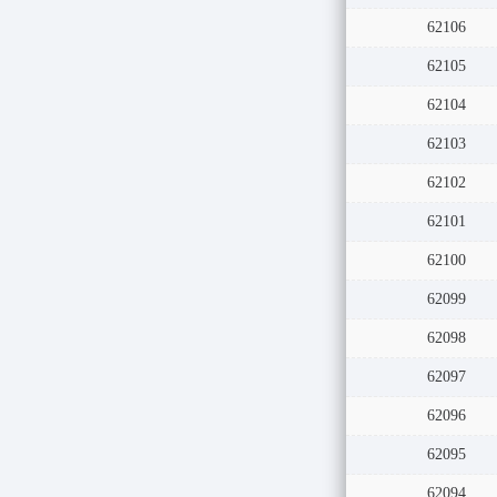
62106
62105
62104
62103
62102
62101
62100
62099
62098
62097
62096
62095
62094