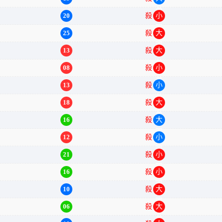
20
殺
小双
25
殺
大双
13
殺
大单
08
殺
小单
13
殺
小单
18
殺
大单
16
殺
大双
12
殺
小双
21
殺
小双
16
殺
小双
10
殺
大双
06
殺
大单