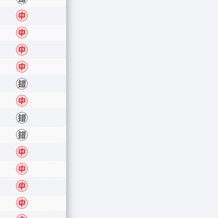
中
中
中
中
错
中
错
错
中
中
中
中