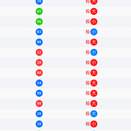
10
殺
大双
05
殺
大单
06
殺
小单
03
殺
小单
09
殺
大双
12
殺
小双
19
殺
小单
08
殺
大单
14
殺
大单
09
殺
大单
08
殺
大双
20
殺
大双
10
殺
小单