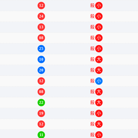
12
殺
小单
24
殺
小单
13
殺
小双
08
殺
小单
25
殺
小单
10
殺
大单
20
殺
大单
12
殺
小双
08
殺
大单
22
殺
大单
19
殺
小单
12
殺
大双
11
殺
小双