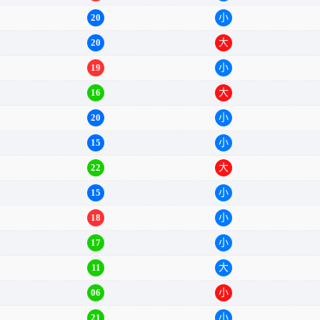
20
小
20
大
19
小
16
大
20
小
15
小
22
大
15
小
18
小
17
小
11
大
06
小
21
小