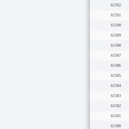
61592
61591
61590
61589
61588
61587
61586
61585
61584
61583
61582
61581
61580