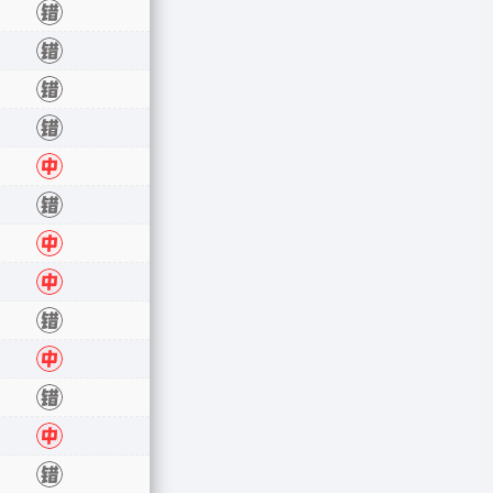
错
错
错
错
中
错
中
中
错
中
错
中
错