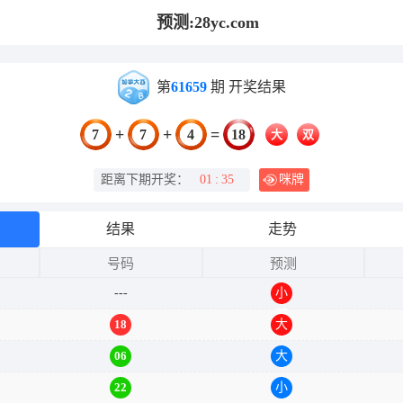
预测:28yc.com
第
61659
期 开奖结果
+
+
=
7
7
4
18
大
双
距离下期开奖：
01
:
35
咪牌
结果
走势
号码
预测
---
小
双
18
大
06
大
22
小