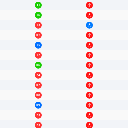
11
小
16
大
13
大
07
小
15
大
12
小
06
小
24
大
02
小
08
小
09
小
23
大
23
大