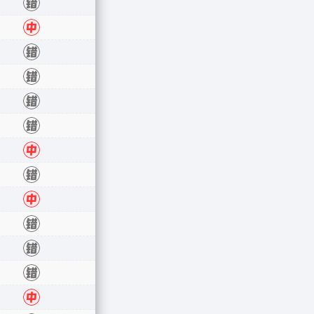
错
中
错
错
错
错
中
错
中
错
错
错
中