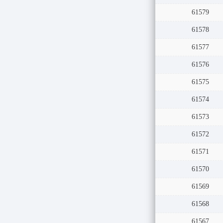
61579
61578
61577
61576
61575
61574
61573
61572
61571
61570
61569
61568
61567