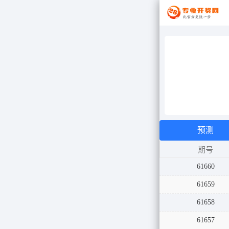
预测
期号
61660
61659
61658
61657