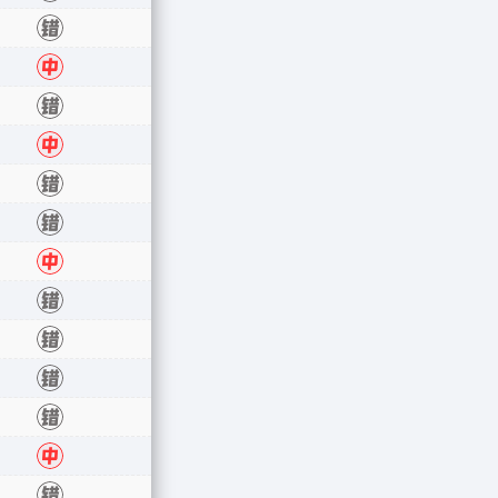
错
中
错
中
错
错
中
错
错
错
错
中
错