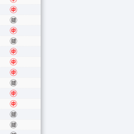
中
错
中
错
中
中
中
错
中
中
错
错