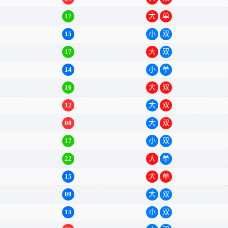
17
大
单
15
小
双
17
大
双
14
小
单
16
大
双
12
大
双
08
大
双
17
小
双
22
大
单
15
大
单
09
大
双
15
小
双