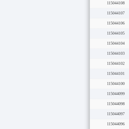
115044108
115044107
115044106
115044105
115044104
115044103
115044102
115044101
115044100
115044099
115044098
115044097
115044096