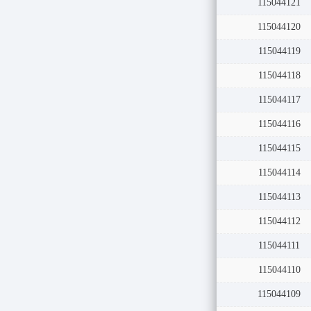
115044121
115044120
115044119
115044118
115044117
115044116
115044115
115044114
115044113
115044112
115044111
115044110
115044109