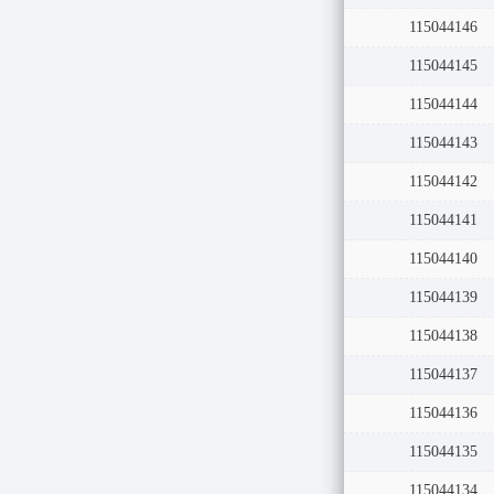
115044146
115044145
115044144
115044143
115044142
115044141
115044140
115044139
115044138
115044137
115044136
115044135
115044134