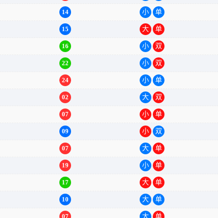
14
小
单
15
大
单
16
小
双
22
小
双
24
小
单
02
大
双
07
小
单
09
小
双
07
大
单
19
小
单
17
大
单
10
大
单
07
大
单