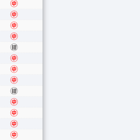
中
中
中
中
错
中
中
中
错
中
中
中
中