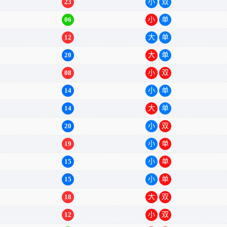
23
小
双
06
小
单
12
大
单
20
大
单
08
小
双
14
小
单
14
大
单
20
小
双
19
小
单
15
小
单
15
小
单
18
大
双
12
小
双