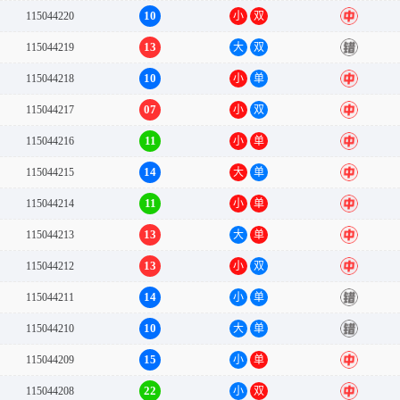
10
115044220
小
双
中
13
115044219
大
双
错
10
115044218
小
单
中
07
115044217
小
双
中
11
115044216
小
单
中
14
115044215
大
单
中
11
115044214
小
单
中
13
115044213
大
单
中
13
115044212
小
双
中
14
115044211
小
单
错
10
115044210
大
单
错
15
115044209
小
单
中
22
115044208
小
双
中