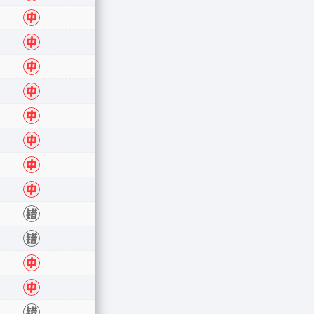
中
中
中
中
中
中
中
中
错
错
中
中
错