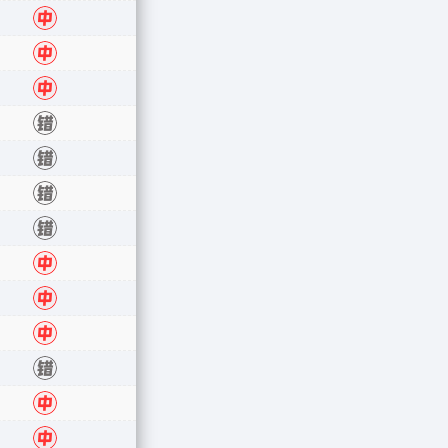
中
中
中
错
错
错
错
中
中
中
错
中
中