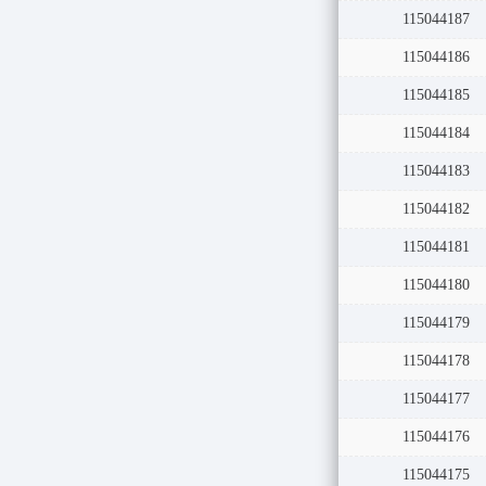
115044187
115044186
115044185
115044184
115044183
115044182
115044181
115044180
115044179
115044178
115044177
115044176
115044175