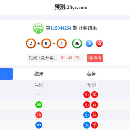
预测:28yc.com
第
115044254
期 开奖结果
+
+
=
2
0
4
06
小
双
距离下期开奖：
01
:
43
:
23
咪牌
结果
走势
号码
预测
---
小
单
06
小
双
18
小
双
09
大
单