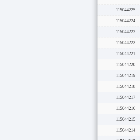
115044225
115044224
115044223
115044222
115044221
115044220
115044219
115044218
115044217
115044216
115044215
115044214