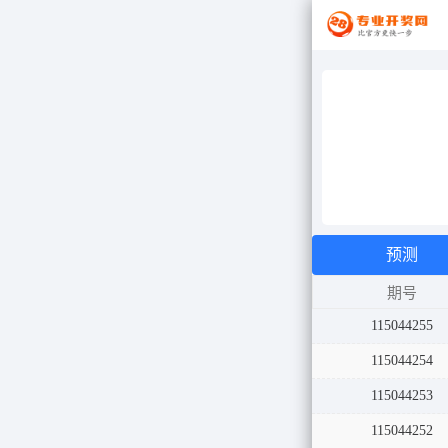
预测
期号
115044255
115044254
115044253
115044252