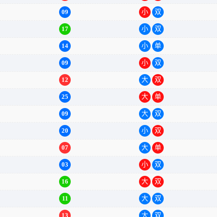
09
小
双
17
小
双
14
小
单
09
小
双
12
大
双
25
大
单
09
大
双
20
小
双
07
大
单
03
小
双
16
大
双
11
大
双
13
大
双