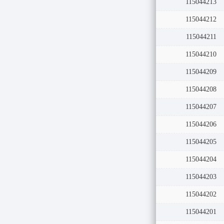
115044213
115044212
115044211
115044210
115044209
115044208
115044207
115044206
115044205
115044204
115044203
115044202
115044201