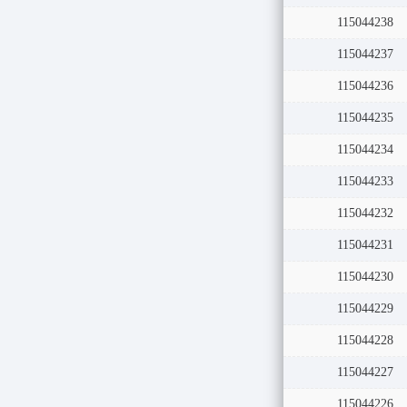
115044238
115044237
115044236
115044235
115044234
115044233
115044232
115044231
115044230
115044229
115044228
115044227
115044226