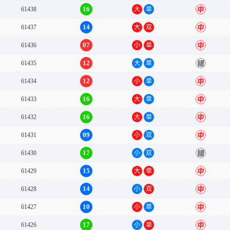
16
61438
大
单
中
14
61437
大
双
中
07
61436
小
单
中
12
61435
大
单
错
12
61434
小
单
中
16
61433
大
单
中
16
61432
大
单
中
09
61431
小
双
中
17
61430
小
双
错
15
61429
大
单
中
14
61428
小
双
中
10
61427
小
单
中
17
61426
小
单
中