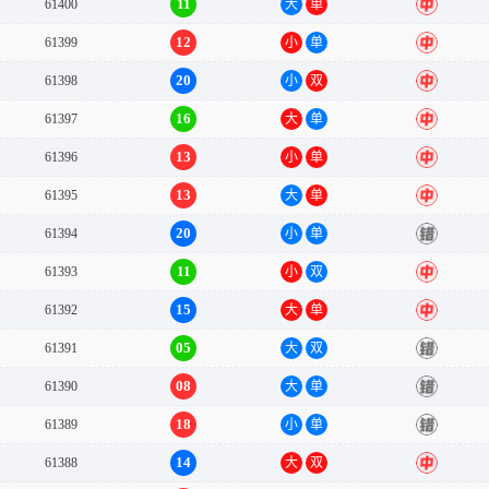
11
61400
大
单
中
12
61399
小
单
中
20
61398
小
双
中
16
61397
大
单
中
13
61396
小
单
中
13
61395
大
单
中
20
61394
小
单
错
11
61393
小
双
中
15
61392
大
单
中
05
61391
大
双
错
08
61390
大
单
错
18
61389
小
单
错
14
61388
大
双
中