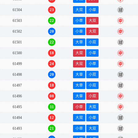
23
61504
大双
小单
错
22
61503
小单
大双
中
20
61502
小单
大双
中
22
61501
大单
小双
错
18
61500
大双
小单
中
24
61499
大双
小单
中
20
61498
大单
小双
错
18
61497
大单
小双
错
08
61496
大单
小双
中
11
61495
小单
大双
中
12
61494
大双
小单
错
21
61493
小单
大双
错