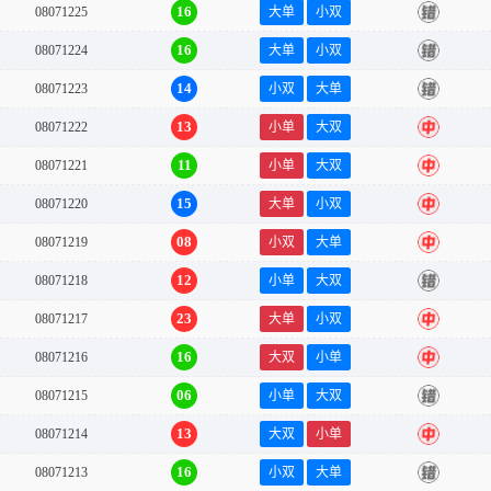
16
08071225
大单
小双
错
16
08071224
大单
小双
错
14
08071223
小双
大单
错
13
08071222
小单
大双
中
11
08071221
小单
大双
中
15
08071220
大单
小双
中
08
08071219
小双
大单
中
12
08071218
小单
大双
错
23
08071217
大单
小双
中
16
08071216
大双
小单
中
06
08071215
小单
大双
错
13
08071214
大双
小单
中
16
08071213
小双
大单
错