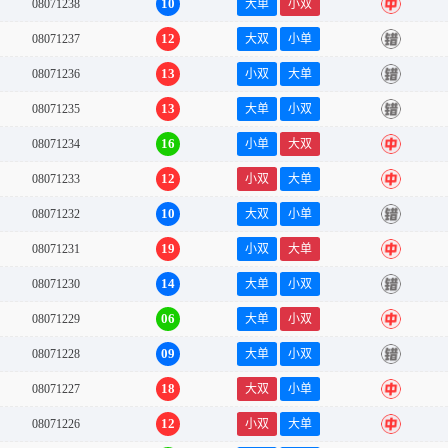
10
08071238
大单
小双
中
12
08071237
大双
小单
错
13
08071236
小双
大单
错
13
08071235
大单
小双
错
16
08071234
小单
大双
中
12
08071233
小双
大单
中
10
08071232
大双
小单
错
19
08071231
小双
大单
中
14
08071230
大单
小双
错
06
08071229
大单
小双
中
09
08071228
大单
小双
错
18
08071227
大双
小单
中
12
08071226
小双
大单
中