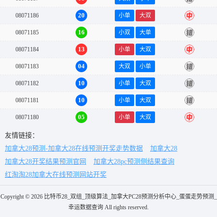
20
08071186
小单
大双
中
16
08071185
小双
大单
错
13
08071184
小单
大双
中
04
08071183
大双
小单
错
10
08071182
小单
大双
错
10
08071181
小单
大双
错
05
08071180
小单
大双
中
友情链接：
加拿大28预测-加拿大28在线预测开奖走势数据
加拿大28
加拿大28开奖结果预测官网
加拿大28pc预测侧结果查询
红淘淘28加拿大在线预测网站开奖
Copyright © 2026 比特币28_双组_顶级算法_加拿大PC28预测分析中心_蛋蛋走势预测_
幸运数据查询 All rights reserved.