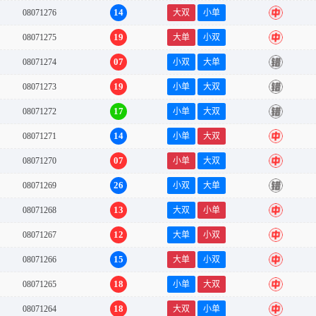
14
08071276
大双
小单
中
19
08071275
大单
小双
中
07
08071274
小双
大单
错
19
08071273
小单
大双
错
17
08071272
小单
大双
错
14
08071271
小单
大双
中
07
08071270
小单
大双
中
26
08071269
小双
大单
错
13
08071268
大双
小单
中
12
08071267
大单
小双
中
15
08071266
大单
小双
中
18
08071265
小单
大双
中
18
08071264
大双
小单
中