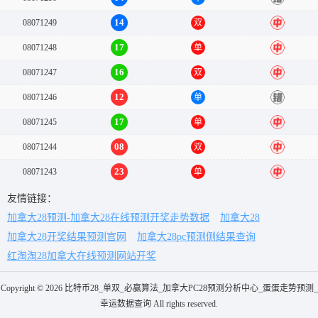
14
08071249
双
中
17
08071248
单
中
16
08071247
双
中
12
08071246
单
错
17
08071245
单
中
08
08071244
双
中
23
08071243
单
中
友情链接：
加拿大28预测-加拿大28在线预测开奖走势数据
加拿大28
加拿大28开奖结果预测官网
加拿大28pc预测侧结果查询
红淘淘28加拿大在线预测网站开奖
Copyright © 2026 比特币28_单双_必赢算法_加拿大PC28预测分析中心_蛋蛋走势预测_
幸运数据查询 All rights reserved.