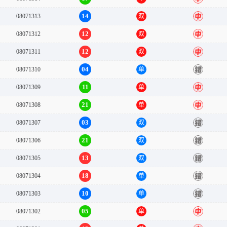
14
08071313
双
中
12
08071312
双
中
12
08071311
双
中
04
08071310
单
错
11
08071309
单
中
21
08071308
单
中
03
08071307
双
错
21
08071306
双
错
13
08071305
双
错
18
08071304
单
错
10
08071303
单
错
05
08071302
单
中