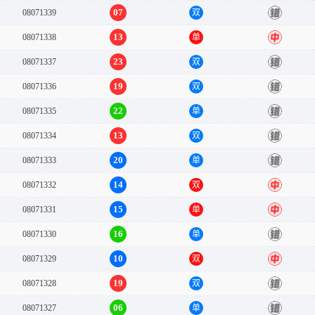
07
08071339
双
错
13
08071338
单
中
23
08071337
双
错
19
08071336
双
错
22
08071335
单
错
13
08071334
双
错
20
08071333
单
错
14
08071332
双
中
15
08071331
单
中
16
08071330
单
错
10
08071329
双
中
19
08071328
双
错
06
08071327
单
错